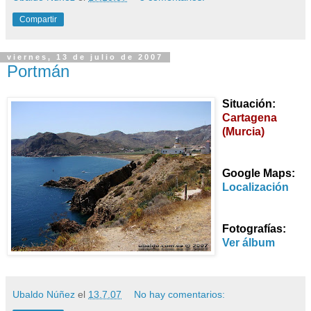
Compartir
viernes, 13 de julio de 2007
Portmán
Situación:
Cartagena
(Murcia)
Google Maps:
Localización
Fotografías:
Ver álbum
Ubaldo Núñez
el
13.7.07
No hay comentarios: