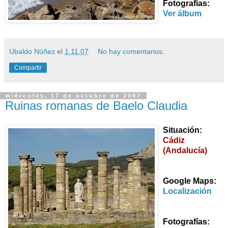
Fotografías:
Ver álbum
Ubaldo Núñez
el
1.11.07
No hay comentarios:
Compartir
miércoles, 17 de octubre de 2007
Ruinas romanas de Baelo Claudia
Situación:
Cádiz
(Andalucía)
Google Maps:
Localización
Fotografías: