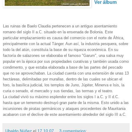
Ver álbum
Las ruinas de Baelo Claudia pertenecen a un antiguo asentamiento
romano del siglo II a.C. situado en la ensenada de Bolonia. Este
particular emplazamiento es causa del comercio con el norte de África,
principalmente con la actual Tánger. Aun así, la industria pesquera, sobre
todo la del atún, constituía la base de su riqueza económica. En su
factoría de salazones se elaboraba el famoso "Garum", una salsa muy
popular en la época por sus propiedades curativas y también usada como
condimento, y que estaba elaborada a base de las partes del pescado
que no se aprovechaban. La ciudad cuenta con una extensión de unas 13
hectáreas, delimitadas por murallas, dentro de las cuales se ubican el
foro, la basílica judicial, los templos de Juno, Júpiter, Minerva e Isis, la
curia o senado, el mercado y sus tiendas, las termas y el teatro.
La ciudad vivió su máximo esplendor entre los siglos I a.C. y II d.C.
hasta que un terremoto destruyó gran parte de la misma. Esto unido a las
incursiones de piratas germánicos y ataques procedentes de Mauritania
acabaron con el declive de este asentamiento alrededor del siglo III a.C.
Ubaldo Núñez
el
17.10.07
3 comentarios: