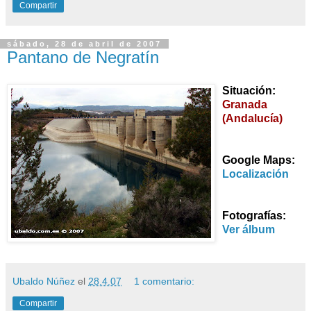
Compartir
sábado, 28 de abril de 2007
Pantano de Negratín
Situación:
Granada
(Andalucía)
Google Maps:
Localización
Fotografías:
Ver álbum
Ubaldo Núñez
el
28.4.07
1 comentario:
Compartir